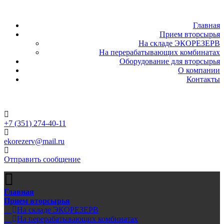
Главная
Прием вторсырья
На складе ЭКОРЕЗЕРВ
На перерабатывающих комбинатах
Оборудование для вторсырья
О компании
Контакты
+7 (351) 274-40-11
ekorezerv@mail.ru
Отправить сообщение
Главная
Прием вторсырья
На складе ЭКОРЕЗЕРВ
На перерабатывающих комбинатах