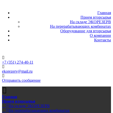
Главная
Прием вторсырья
На складе ЭКОРЕЗЕРВ
На перерабатывающих комбинатах
Оборудование для вторсырья
О компании
Контакты
+7 (351) 274-40-11
ekorezerv@mail.ru
Отправить сообщение
Главная
Прием вторсырья
На складе ЭКОРЕЗЕРВ
На перерабатывающих комбинатах