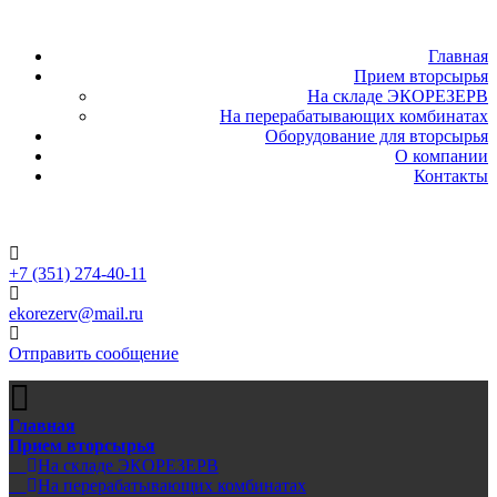
Главная
Прием вторсырья
На складе ЭКОРЕЗЕРВ
На перерабатывающих комбинатах
Оборудование для вторсырья
О компании
Контакты
+7 (351) 274-40-11
ekorezerv@mail.ru
Отправить сообщение
Главная
Прием вторсырья
На складе ЭКОРЕЗЕРВ
На перерабатывающих комбинатах